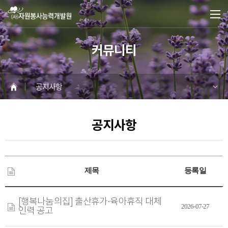
커뮤니티
공지사항
공지사항
제목
등록일
[행복나눔의집] 출산휴가·육아휴직 대체
2026-07-27
인력 공고